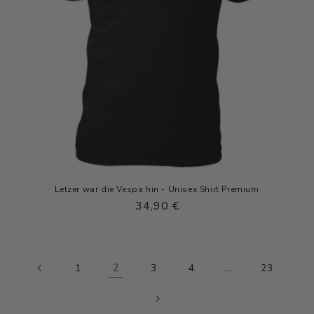
Letzer war die Vespa hin - Unisex Shirt Premium
Normaler
34,90 €
Preis
2
…
1
3
4
23