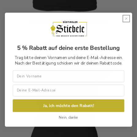
Mir werdn nit älter - Unisex Shirt Premium
Normaler
Verkaufspreis
29,90 €
34,90 €
Preis
5 % Rabatt auf deine erste Bestellung
Trag bitte deinen Vornamen und deine E-Mail-Adresse ein.
Nach der Bestätigung schicken wir dir deinen Rabattcode.
Vorname
Ja, ich möchte den Rabatt!
Nein, danke