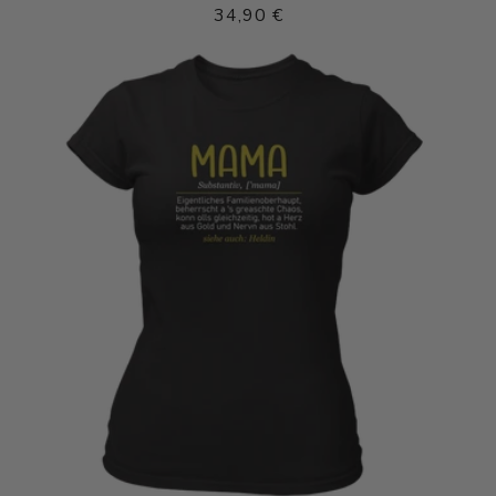
Normaler
34,90 €
Preis