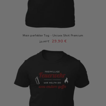
Mein perfekter Tog - Unisex Shirt Premium
Normaler
Verkaufspreis
29,90 €
34,90 €
Preis