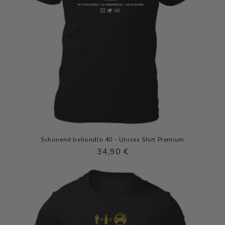
e
:
Schonend behondln 40 - Unisex Shirt Premium
Normaler
34,90 €
Preis