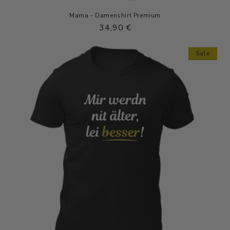
Mama - Damenshirt Premium
Normaler
34,90 €
Preis
Sale