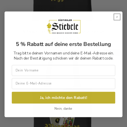
'S Problem an dr Pension - Stofftasche Premium
Normaler
Verkaufspreis
15,90 €
17,90 €
5 % Rabatt auf deine erste Bestellung
Preis
Sale
Trag bitte deinen Vornamen und deine E-Mail-Adresse ein.
Nach der Bestätigung schicken wir dir deinen Rabattcode.
Vorname
Ja, ich möchte den Rabatt!
Nein, danke