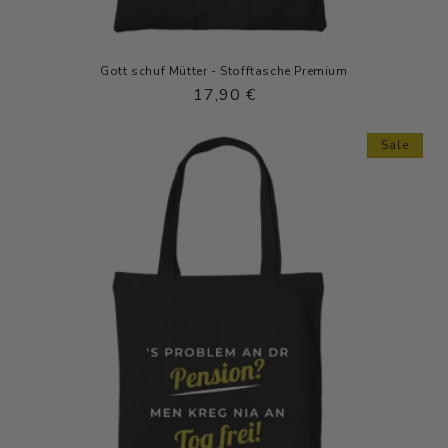
Gott schuf Mütter - Stofftasche Premium
Normaler
17,90 €
Preis
Sale