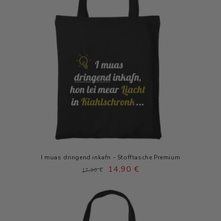
i
e
:
I muas dringend inkafn - Stofftasche Premium
Normaler
Verkaufspreis
14,90 €
17,90 €
Preis