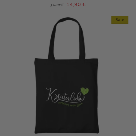
Normaler
Verkaufspreis
14,90 €
17,90 €
Preis
Sale