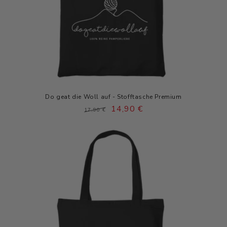
Do geat die Woll auf - Stofftasche Premium
Normaler
Verkaufspreis
14,90 €
17,90 €
Preis