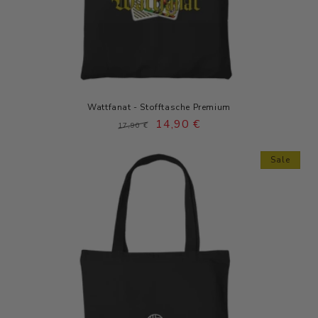
Wattfanat - Stofftasche Premium
Normaler
Verkaufspreis
14,90 €
17,90 €
Preis
Sale