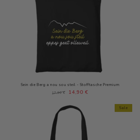
Sein die Berg a nou sou steil - Stofftasche Premium
Normaler
Verkaufspreis
14,90 €
17,90 €
Preis
Sale