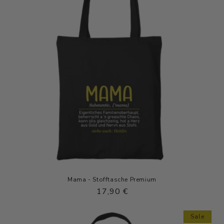
Mama - Stofftasche Premium
Normaler
17,90 €
Preis
Sale