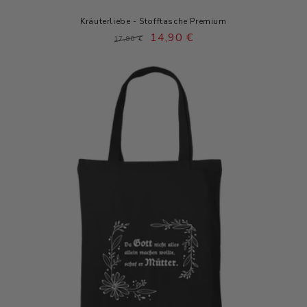
Kräuterliebe - Stofftasche Premium
Normaler
Verkaufspreis
14,90 €
17,90 €
Preis