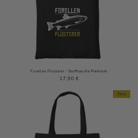
Forellen Flüsterer - Stofftasche Premium
Normaler
17,90 €
Preis
Sale