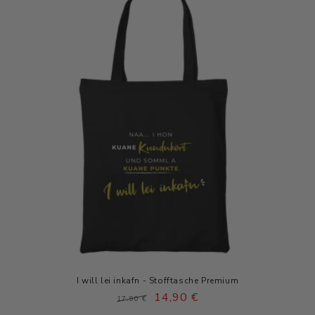
I will lei inkafn - Stofftasche Premium
Normaler
Verkaufspreis
14,90 €
17,90 €
Preis