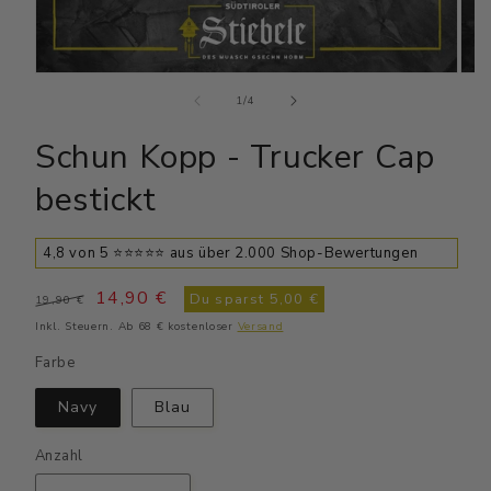
Medien
Medi
1
2
von
1
/
4
in
in
Modal
Moda
Schun Kopp - Trucker Cap
öffnen
öffn
bestickt
4,8 von 5 ⭐⭐⭐⭐⭐ aus über 2.000 Shop-Bewertungen
Normaler
Verkaufspreis
14,90 €
Du sparst
5,00 €
19,90 €
Preis
Inkl. Steuern. Ab 68 € kostenloser
Versand
Farbe
Navy
Blau
Anzahl