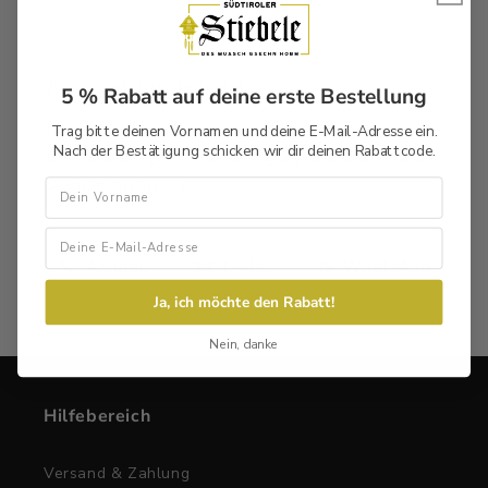
Julian ist für dich da!
5 % Rabatt auf deine erste Bestellung
Habst Du Fragen zu deinem neuen Lieblingsstück?
Trag bitte deinen Vornamen und deine E-Mail-Adresse ein.
Nach der Bestätigung schicken wir dir deinen Rabattcode.
Ich stehe Dir gerne zur Verfügung und beantworten
Deine Frage gerne.
Vorname
Anrufen
E-Mail
WhatsApp
Ja, ich möchte den Rabatt!
Nein, danke
Hilfebereich
Versand & Zahlung