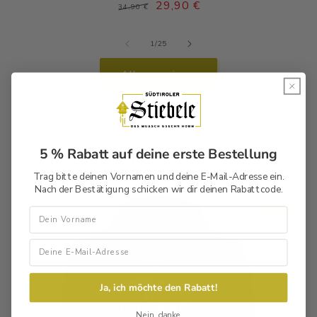
Normaler
Verkaufspreis
29,90 €
34,90 €
Preis
von
1
/
25
Alle anzeigen
Unisex Hoodies
5 % Rabatt auf deine erste Bestellung
Trag bitte deinen Vornamen und deine E-Mail-Adresse ein.
Nach der Bestätigung schicken wir dir deinen Rabattcode.
Sale
Vorname
Ja, ich möchte den Rabatt!
Nein, danke