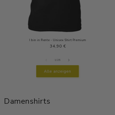
I bin in Rente - Unisex Shirt Premium
Normaler
34,90 €
Preis
von
1
/
25
Alle anzeigen
Damenshirts