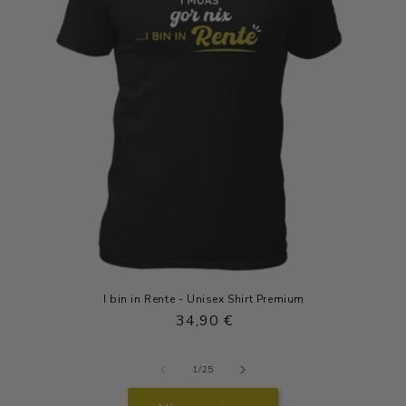
I bin in Rente - Unisex Shirt Premium
Normaler
34,90 €
Preis
von
1
/
25