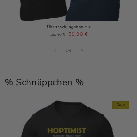
Überraschungsbox Mix
Normaler
Verkaufspreis
59,90 €
100,90 €
Preis
von
1
/
6
% Schnäppchen %
Sale