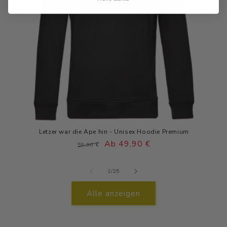
Letzer war die Ape hin - Unisex Hoodie Premium
Normaler
Verkaufspreis
Ab 49,90 €
59,90 €
Preis
von
1
/
25
Alle anzeigen