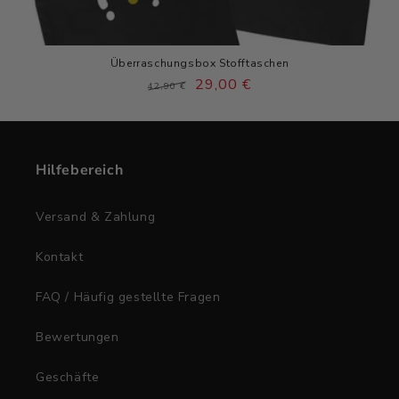
Überraschungsbox Stofftaschen
Normaler
Verkaufspreis
29,00 €
42,90 €
Preis
Hilfebereich
Versand & Zahlung
Kontakt
FAQ / Häufig gestellte Fragen
Bewertungen
Geschäfte