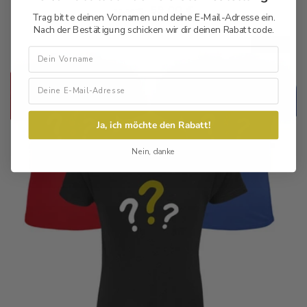
Normaler
Verkaufspreis
59,00 €
72,90 €
Trag bitte deinen Vornamen und deine E-Mail-Adresse ein.
Preis
Nach der Bestätigung schicken wir dir deinen Rabattcode.
Sale
Vorname
Ja, ich möchte den Rabatt!
Nein, danke