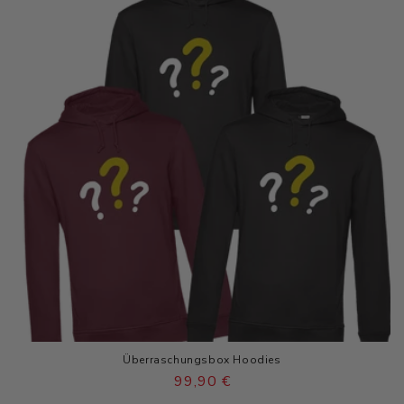
Überraschungsbox Hoodies
Verkaufspreis
99,90 €