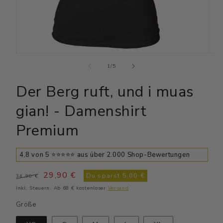
Medien
Medi
1
2
von
1
/
5
in
in
Modal
Moda
Der Berg ruft, und i muas
öffnen
öffn
gian! - Damenshirt
Premium
4,8 von 5 ⭐⭐⭐⭐⭐ aus über 2.000 Shop-Bewertungen
Normaler
Verkaufspreis
29,90 €
Du sparst
5,00 €
34,90 €
Preis
Inkl. Steuern. Ab 68 € kostenloser
Versand
Größe