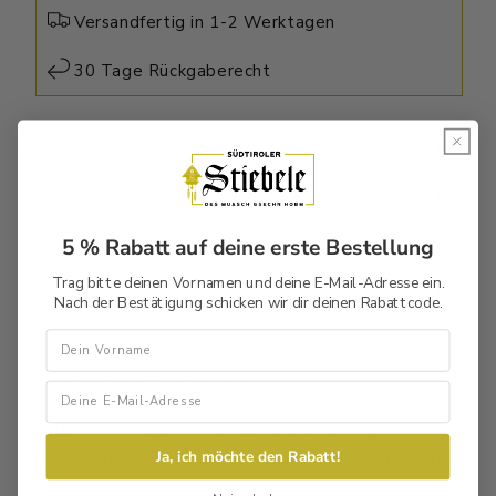
Damenshirt
Damenshirt
Versandfertig in 1-2 Werktagen
Premium
Premium
30 Tage Rückgaberecht
Beschreibung
Größentabelle
5 % Rabatt auf deine erste Bestellung
Waschtipps
Trag bitte deinen Vornamen und deine E-Mail-Adresse ein.
GPSR
Nach der Bestätigung schicken wir dir deinen Rabattcode.
Vorname
Julian ist für dich da!
Habst Du Fragen zu deinem neuen Lieblingsstück?
Ja, ich möchte den Rabatt!
Ich stehe Dir gerne zur Verfügung und beantworten
Deine Frage gerne.