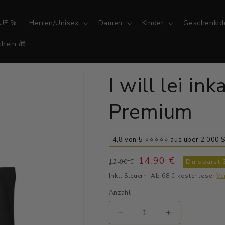
UF %
Herren/Unisex
Damen
Kinder
Geschenkid
hein 🎁
I will lei in
Premium
4,8 von 5 ⭐⭐⭐⭐⭐ aus über 2.000
Normaler
Verkaufspreis
14,90 €
Du sparst
17,90 €
Preis
Inkl. Steuern. Ab 68 € kostenloser
Ve
Anzahl
Verringere
Erhöhe