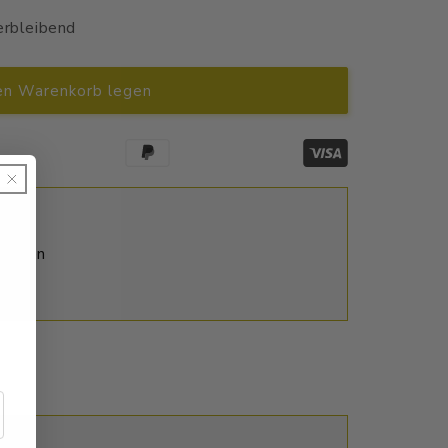
erbleibend
en Warenkorb legen
ktagen