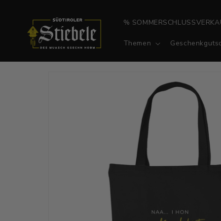
Direkt
zum
Inhalt
% SOMMERSCHLUSSVERKA
Themen
Geschenkgutsc
Zu
Produktinformationen
springen