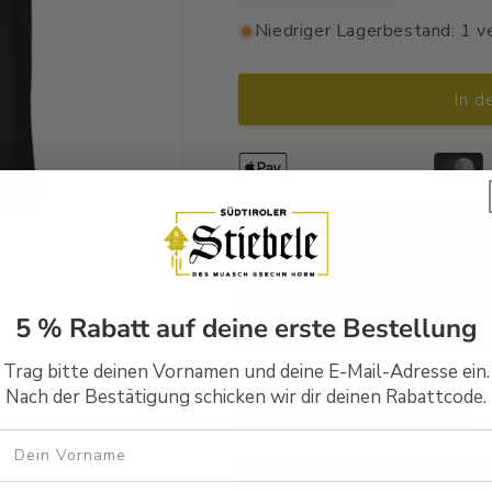
die
die
Menge
Menge
Niedriger Lagerbestand: 1 v
für
für
I
I
will
will
In d
lei
lei
inkafn
inkafn
-
-
Stofftasche
Stofftasche
Premium
Premium
Handbedruckt in Südtirol
Versandfertig in 1-2 Wer
5 % Rabatt auf deine erste Bestellung
30 Tage Rückgaberecht
Trag bitte deinen Vornamen und deine E-Mail-Adresse ein.
Nach der Bestätigung schicken wir dir deinen Rabattcode.
Beschreibung
GPSR
Vorname