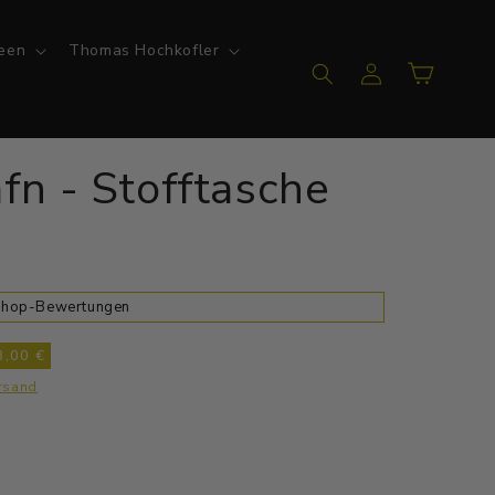
een
Thomas Hochkofler
Einloggen
Warenkorb
kafn - Stofftasche
 Shop-Bewertungen
3,00 €
rsand