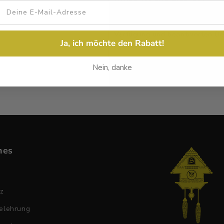
Julian ist für dich da!
Habst Du Fragen zu deinem neue
Verfügung und beantworten Dei
Ja, ich möchte den Rabatt!
Nein, danke
Anrufen
hes
tz
elehrung