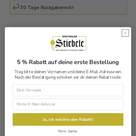
30 Tage Rückgaberecht
Beschreibung
Größentabelle
Waschtipps
5 % Rabatt auf deine erste Bestellung
GPSR
Trag bitte deinen Vornamen und deine E-Mail-Adresse ein.
Nach der Bestätigung schicken wir dir deinen Rabattcode.
Vorname
Julian ist für dich da!
Habst Du Fragen zu deinem neuen Lieblingsstück?
Ich stehe Dir gerne zur Verfügung und beantworten
Ja, ich möchte den Rabatt!
Deine Frage gerne.
Nein, danke