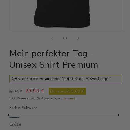
Medien
Medi
1
2
von
1
/
3
in
in
Modal
Moda
Mein perfekter Tog -
öffnen
öffn
Unisex Shirt Premium
4,8 von 5 ⭐⭐⭐⭐⭐ aus über 2.000 Shop-Bewertungen
Normaler
Verkaufspreis
29,90 €
Du sparst
5,00 €
34,90 €
Preis
Inkl. Steuern. Ab 68 € kostenloser
Versand
Farbe:
Schwarz
Schwarz
Navy
Größe