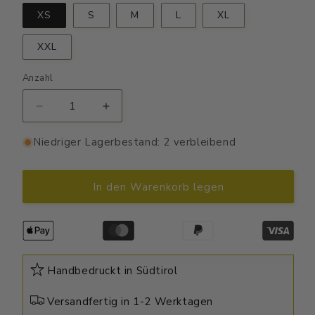
XS
S
M
L
XL
XXL
Anzahl
Verringere
Erhöhe
die
die
Menge
Menge
Niedriger Lagerbestand: 2 verbleibend
für
für
Mein
Mein
perfekter
perfekter
In den Warenkorb legen
Tog
Tog
-
-
Unisex
Unisex
Shirt
Shirt
Premium
Premium
Handbedruckt in Südtirol
Versandfertig in 1-2 Werktagen