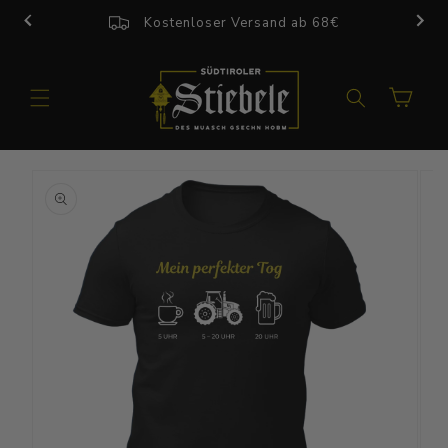
Direkt
zum
Kostenloser Versand ab 68€
Inhalt
Warenkorb
u
roduktinformationen
pringen