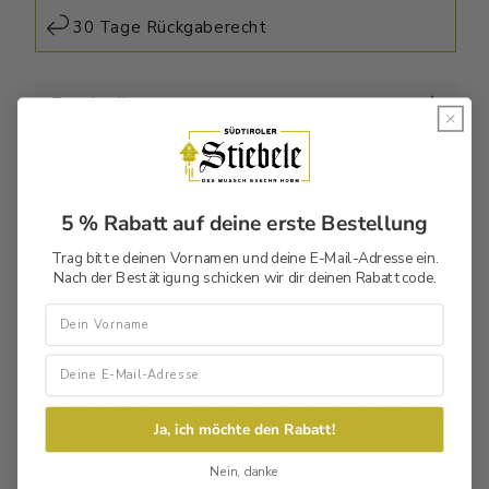
30 Tage Rückgaberecht
Beschreibung
Größentabelle
Waschtipps
5 % Rabatt auf deine erste Bestellung
GPSR
Trag bitte deinen Vornamen und deine E-Mail-Adresse ein.
Nach der Bestätigung schicken wir dir deinen Rabattcode.
Vorname
Julian ist für dich da!
Habst Du Fragen zu deinem neuen Lieblingsstück?
Ich stehe Dir gerne zur Verfügung und beantworten
Ja, ich möchte den Rabatt!
Deine Frage gerne.
Nein, danke