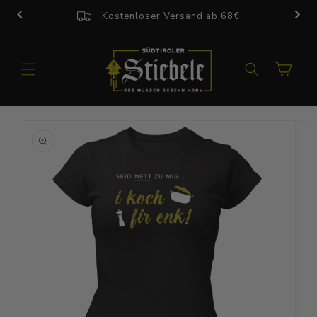
Direkt
zum
Kostenloser Versand ab 68€
Inhalt
Warenkorb
u
roduktinformationen
pringen