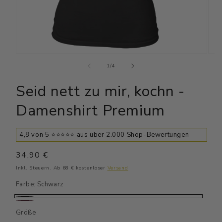
Medien
Medi
1
2
von
1
/
4
in
in
Modal
Moda
Seid nett zu mir, kochn -
öffnen
öffn
Damenshirt Premium
4,8 von 5 ⭐⭐⭐⭐⭐ aus über 2.000 Shop-Bewertungen
Normaler
34,90 €
Preis
Inkl. Steuern. Ab 68 € kostenloser
Versand
Farbe:
Schwarz
Schwarz
Weinrot
Größe