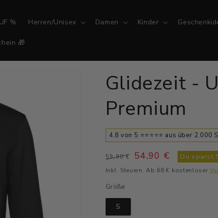
UF %
Herren/Unisex
Damen
Kinder
Geschenkid
hein 🎁
Glidezeit - 
Premium
4,8 von 5 ⭐⭐⭐⭐⭐ aus über 2.000
Normaler
Verkaufspreis
54,90 €
Du sparst
59,90 €
Preis
Inkl. Steuern. Ab 68 € kostenloser
Ve
Größe
S