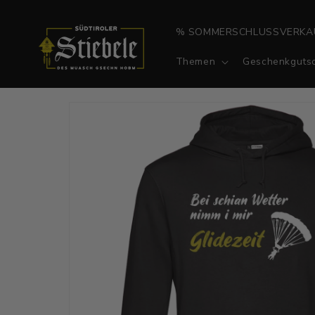
Direkt
zum
Inhalt
% SOMMERSCHLUSSVERKA
Themen
Geschenkgutsc
Zu
Produktinformationen
springen