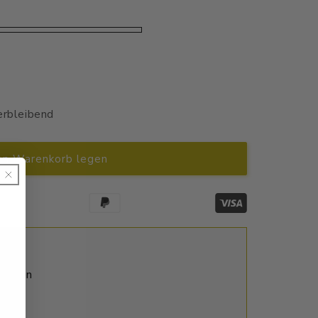
erbleibend
en Warenkorb legen
ktagen