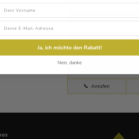
Vorname
Beschreibung
Größentab
Julian ist für dich da!
Ja, ich möchte den Rabatt!
Habst Du Fragen zu deinem neue
Nein, danke
Verfügung und beantworten Dei
Anrufen
hes