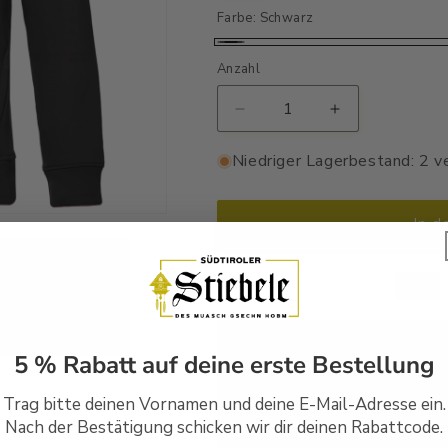
Farbe:
Schwarz
Schwarz
Anzahl
Verringere
Erhöhe
die
die
Menge
Menge
Niedriger Lagerbestand: 2 v
für
für
Glidezeit
Glidezeit
-
-
In d
Unisex
Unisex
Hoodie
Hoodie
Premium
Premium
Handbedruckt in Südtirol
5 % Rabatt auf deine erste Bestellung
Versandfertig in 1-2 Wer
Trag bitte deinen Vornamen und deine E-Mail-Adresse ein.
Nach der Bestätigung schicken wir dir deinen Rabattcode.
30 Tage Rückgaberecht