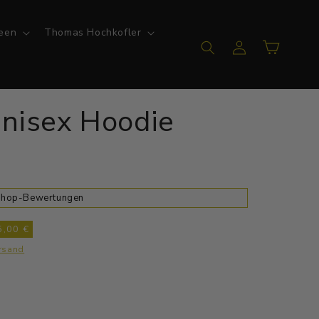
een
Thomas Hochkofler
Einloggen
Warenkorb
Unisex Hoodie
 Shop-Bewertungen
5,00 €
rsand