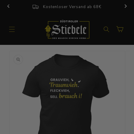
Direkt
zum
Kostenloser Versand ab 68€
Inhalt
Warenkorb
u
roduktinformationen
pringen