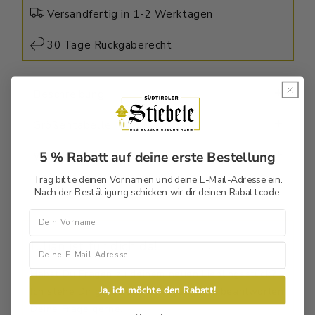
Shirt
Shirt
Versandfertig in 1-2 Werktagen
Premium
Premium
30 Tage Rückgaberecht
Beschreibung
Größentabelle
5 % Rabatt auf deine erste Bestellung
Waschtipps
Trag bitte deinen Vornamen und deine E-Mail-Adresse ein.
GPSR
Nach der Bestätigung schicken wir dir deinen Rabattcode.
Vorname
Julian ist für dich da!
Habst Du Fragen zu deinem neuen Lieblingsstück?
Ja, ich möchte den Rabatt!
Ich stehe Dir gerne zur Verfügung und beantworten
Deine Frage gerne.