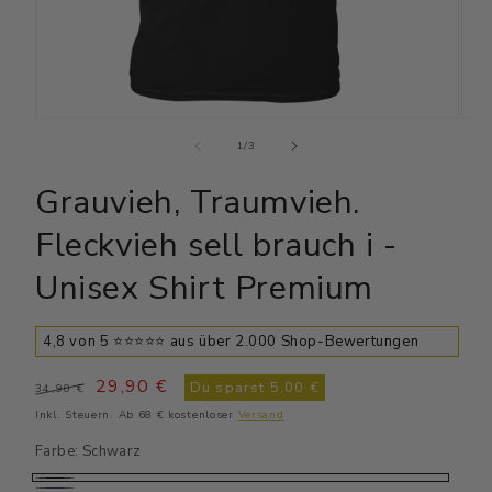
Medien
Medi
1
2
von
1
/
3
in
in
Modal
Moda
Grauvieh, Traumvieh.
öffnen
öffn
Fleckvieh sell brauch i -
Unisex Shirt Premium
4,8 von 5 ⭐⭐⭐⭐⭐ aus über 2.000 Shop-Bewertungen
Normaler
Verkaufspreis
29,90 €
Du sparst
5,00 €
34,90 €
Preis
Inkl. Steuern. Ab 68 € kostenloser
Versand
Farbe:
Schwarz