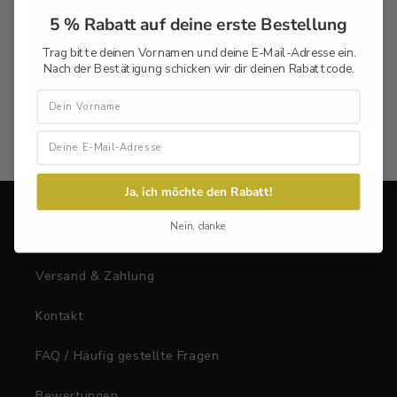
Ich stehe Dir gerne zur Verfügung und beantworten
5 % Rabatt auf deine erste Bestellung
Deine Frage gerne.
Trag bitte deinen Vornamen und deine E-Mail-Adresse ein.
Nach der Bestätigung schicken wir dir deinen Rabattcode.
Vorname
Anrufen
E-Mail
WhatsApp
Ja, ich möchte den Rabatt!
Nein, danke
Hilfebereich
Versand & Zahlung
Kontakt
FAQ / Häufig gestellte Fragen
Bewertungen