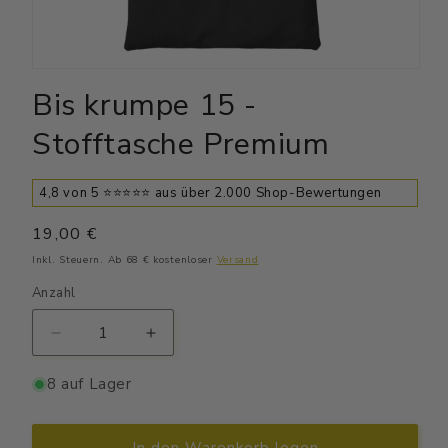
Medien
1
Bis krumpe 15 -
in
Modal
Stofftasche Premium
öffnen
4,8 von 5 ⭐⭐⭐⭐⭐ aus über 2.000 Shop-Bewertungen
Normaler
19,00 €
Preis
Inkl. Steuern. Ab 68 € kostenloser
Versand
Anzahl
Verringere
Erhöhe
die
die
Menge
Menge
8 auf Lager
für
für
Bis
Bis
krumpe
krumpe
In den Warenkorb legen