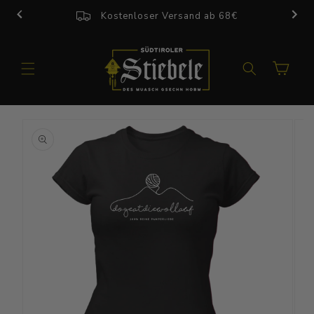
Direkt
zum
Kostenloser Versand ab 68€
Inhalt
Warenkorb
u
roduktinformationen
pringen