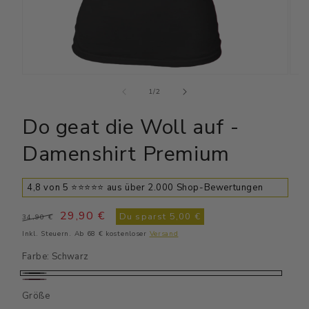
Medien
Medi
1
2
von
1
/
2
in
in
Modal
Moda
Do geat die Woll auf -
öffnen
öffn
Damenshirt Premium
4,8 von 5 ⭐⭐⭐⭐⭐ aus über 2.000 Shop-Bewertungen
Normaler
Verkaufspreis
29,90 €
Du sparst
5,00 €
34,90 €
Preis
Inkl. Steuern. Ab 68 € kostenloser
Versand
Farbe:
Schwarz
Schwarz
Weinrot
Größe