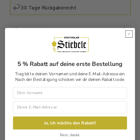
30 Tage Rückgaberecht
Beschreibung
Größentabelle
Waschtipps
5 % Rabatt auf deine erste Bestellung
GPSR
Trag bitte deinen Vornamen und deine E-Mail-Adresse ein.
Nach der Bestätigung schicken wir dir deinen Rabattcode.
Vorname
Julian ist für dich da!
Habst Du Fragen zu deinem neuen Lieblingsstück?
Ich stehe Dir gerne zur Verfügung und beantworten
Ja, ich möchte den Rabatt!
Deine Frage gerne.
Nein, danke