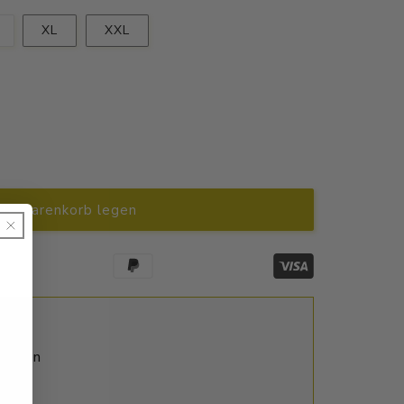
Variante
XL
XXL
uft
ausverkauft
oder
nicht
r
verfügbar
en Warenkorb legen
ktagen