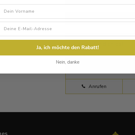
Vorname
Beschreibung
Größentab
Julian ist für dich da!
Ja, ich möchte den Rabatt!
Habst Du Fragen zu deinem neue
Nein, danke
Verfügung und beantworten Dei
Anrufen
hes