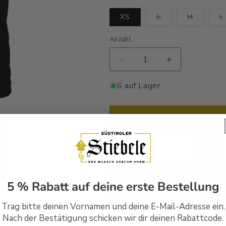
Variante
Variante
XS
S
M
L
ausverkauft
ausverka
oder
oder
nicht
nicht
Anzahl
verfügbar
verfügba
Verringere
Erhöhe
die
die
Menge
Menge
6 auf Lager
für
für
Hondwerker
Hondwerker
hobm
hobm
In d
a
a
Gefühle
Gefühle
-
-
Unisex
Unisex
Shirt
Shirt
Handbedruckt in Südtirol
Premium
Premium
5 % Rabatt auf deine erste Bestellung
Versandfertig in 1-2 Wer
Trag bitte deinen Vornamen und deine E-Mail-Adresse ein.
Nach der Bestätigung schicken wir dir deinen Rabattcode.
30 Tage Rückgaberecht