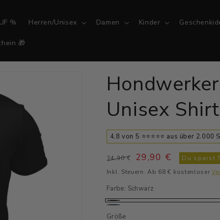
UF %
Herren/Unisex
Damen
Kinder
Geschenkid
hein 🎁
Hondwerker 
Unisex Shir
4,8 von 5 ⭐⭐⭐⭐⭐ aus über 2.000
Normaler
Verkaufspreis
29,90 €
Du sparst
34,90 €
Preis
Inkl. Steuern. Ab 68 € kostenloser
Ve
Farbe:
Schwarz
Schwarz
Navy
Größe