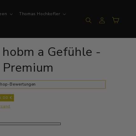
een
Thomas Hochkofler
Einloggen
Warenkorb
hobm a Gefühle -
t Premium
 Shop-Bewertungen
5,00 €
rsand