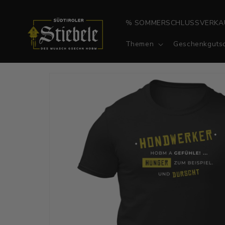
Direkt
zum
Inhalt
% SOMMERSCHLUSSVERKA
Themen
Geschenkgutsc
Zu
Produktinformationen
springen