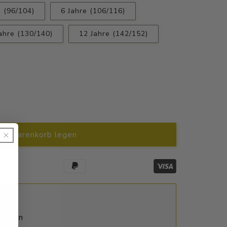
e (96/104)
6 Jahre (106/116)
ahre (130/140)
12 Jahre (142/152)
en Warenkorb legen
ktagen