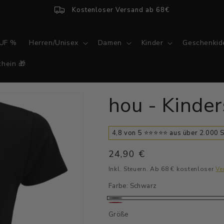
Kostenloser Versand ab 68€
UF %
Herren/Unisex
Damen
Kinder
Geschenkid
hein 🎁
hou - Kinde
4,8 von 5 ⭐⭐⭐⭐⭐ aus über 2.000
Normaler
24,90 €
Preis
Inkl. Steuern. Ab 68 € kostenloser
Ve
Farbe:
Schwarz
Schwarz
Rot
Größe