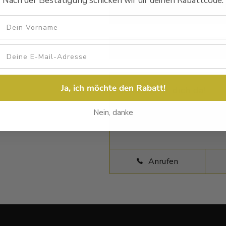
Nach der Bestätigung schicken wir dir deinen Rabattcode.
30 Tage Rückgaberecht
Vorname
Beschreibung
Größentab
Ja, ich möchte den Rabatt!
Julian ist für dich da!
Habst Du Fragen zu deinem neue
Nein, danke
Verfügung und beantworten Dei
Anrufen