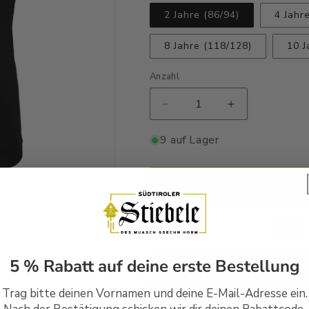
2 Jahre (86/94)
4 Jahr
8 Jahre (118/128)
10 J
Anzahl
Verringere
Erhöhe
die
die
Menge
Menge
9 auf Lager
für
für
hou
hou
-
-
In d
Kindershirt
Kindershirt
Premium
Premium
5 % Rabatt auf deine erste Bestellung
Handbedruckt in Südtirol
Trag bitte deinen Vornamen und deine E-Mail-Adresse ein.
Versandfertig in 1-2 Wer