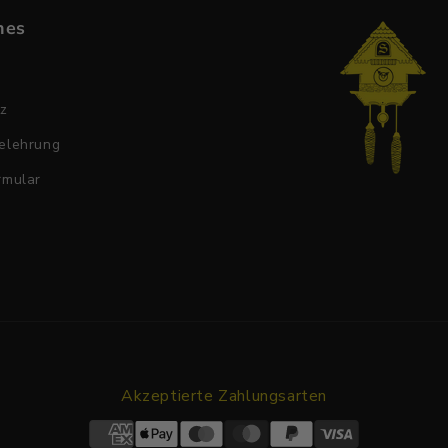
hes
tz
elehrung
rmular
Akzeptierte Zahlungsarten