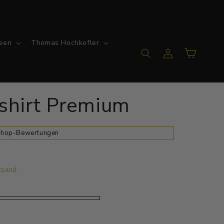
een
Thomas Hochkofler
Einloggen
Warenkorb
rshirt Premium
 Shop-Bewertungen
rsand