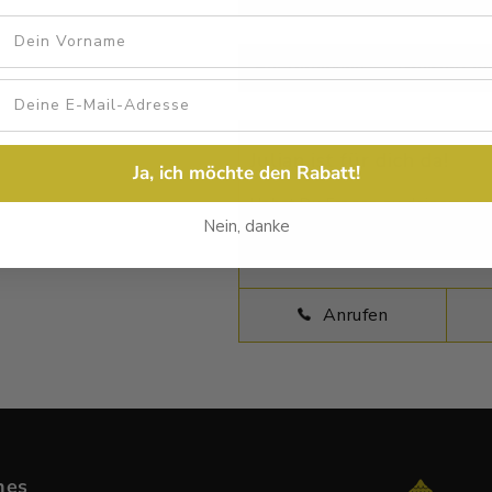
Vorname
Beschreibung
Größentab
Julian ist für dich da!
Ja, ich möchte den Rabatt!
Habst Du Fragen zu deinem neue
Nein, danke
Verfügung und beantworten Dei
Anrufen
hes