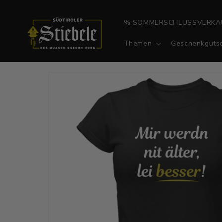
Direkt
zum
Inhalt
% SOMMERSCHLUSSVERKA
Themen
Geschenkgutsc
Zu
Produktinformationen
springen