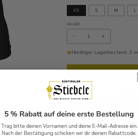
XS
S
M
L
Anzahl
Verringere
Erhöhe
die
die
Menge
Menge
Niedriger Lagerbestand: 3 v
für
für
Mir
Mir
werdn
werdn
In d
nit
nit
älter
älter
-
-
Damenshirt
Damenshirt
Premium
Premium
Handbedruckt in Südtirol
5 % Rabatt auf deine erste Bestellung
Versandfertig in 1-2 Wer
Trag bitte deinen Vornamen und deine E-Mail-Adresse ein.
Nach der Bestätigung schicken wir dir deinen Rabattcode.
30 Tage Rückgaberecht