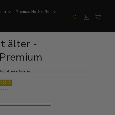
een
Thomas Hochkofler
Einloggen
Warenkorb
t älter -
 Premium
 Shop-Bewertungen
5,00 €
rsand