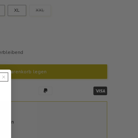
Variante
XL
XXL
ausverkauft
oder
nicht
verfügbar
erbleibend
en Warenkorb legen
ktagen