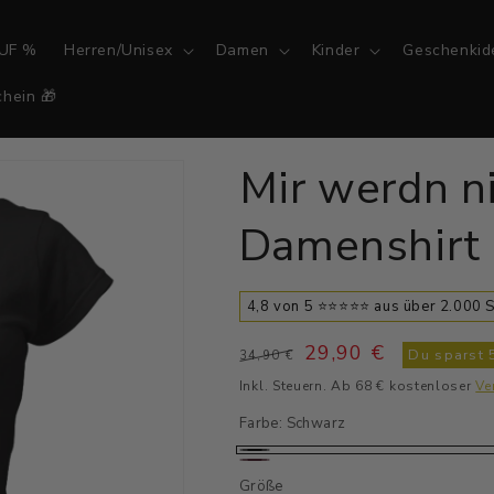
UF %
Herren/Unisex
Damen
Kinder
Geschenkid
hein 🎁
Mir werdn ni
Damenshirt
4,8 von 5 ⭐⭐⭐⭐⭐ aus über 2.000
Normaler
Verkaufspreis
29,90 €
Du sparst
34,90 €
Preis
Inkl. Steuern. Ab 68 € kostenloser
Ve
Farbe:
Schwarz
Schwarz
Weinrot
Größe