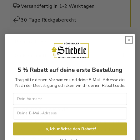
Versandfertig in 1-2 Werktagen
30 Tage Rückgaberecht
Beschreibung
Größentabelle
5 % Rabatt auf deine erste Bestellung
Waschtipps
Trag bitte deinen Vornamen und deine E-Mail-Adresse ein.
GPSR
Nach der Bestätigung schicken wir dir deinen Rabattcode.
Vorname
Julian ist für dich da!
Habst Du Fragen zu deinem neuen Lieblingsstück?
Ja, ich möchte den Rabatt!
Ich stehe Dir gerne zur Verfügung und beantworten
Deine Frage gerne.