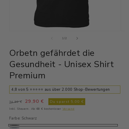
Medien
Medi
1
2
von
1
/
2
in
in
Modal
Moda
Orbetn gefährdet die
öffnen
öffn
Gesundheit - Unisex Shirt
Premium
4,8 von 5 ⭐⭐⭐⭐⭐ aus über 2.000 Shop-Bewertungen
Normaler
Verkaufspreis
29,90 €
Du sparst
5,00 €
34,90 €
Preis
Inkl. Steuern. Ab 68 € kostenloser
Versand
Farbe:
Schwarz