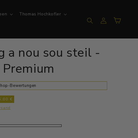
een
Thomas Hochkofler
Einloggen
Warenkorb
g a nou sou steil -
t Premium
 Shop-Bewertungen
5,00 €
rsand