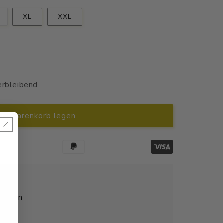
Variante
XL
XXL
uft
ausverkauft
oder
nicht
r
verfügbar
erbleibend
en Warenkorb legen
ktagen