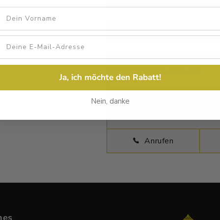
Vorname
Beschreibung
Größentab
Julian ist für dich da!
Ja, ich möchte den Rabatt!
Habst Du Fragen zu deinem neue
Nein, danke
Verfügung und beantworten Dei
Anrufen
hes