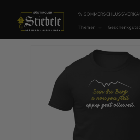
Direkt
zum
Inhalt
% SOMMERSCHLUSSVERKA
Themen
Geschenkgutsc
Zu
Produktinformationen
springen